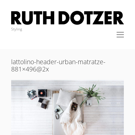
Ruth
Dotzer
Styling
open
menu
Sidebar
IMPRESSUM
STYLING
lattolino-header-urban-matratze-
KLEIDER
881×496@2x
COACHING
BLOG
KONTAKT
Cookie-Richtlinie (EU)
instagram