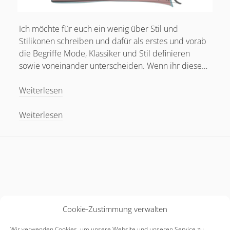
Ich möchte für euch ein wenig über Stil und
Stilikonen schreiben und dafür als erstes und vorab
die Begriffe Mode, Klassiker und Stil definieren
sowie voneinander unterscheiden. Wenn ihr diese…
Was
Weiterlesen
ist
Stil?
Was
Weiterlesen
Was
ist
ist
Stil?
eine
Was
Stil-
ist
Ikone?
eine
Stil-
Ikone?
Cookie-Zustimmung verwalten
Wir verwenden Cookies, um unsere Website und unseren Service zu