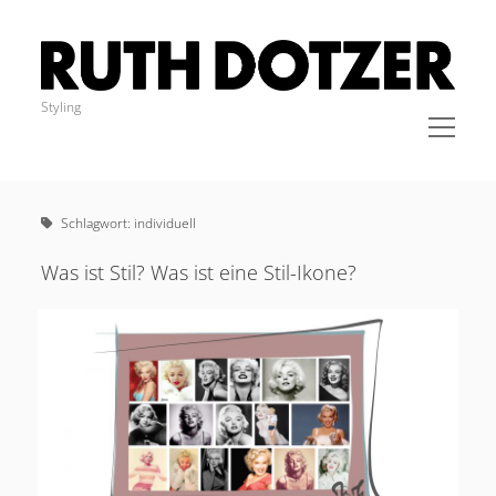
Ruth
Dotzer
Styling
open
menu
Sidebar
IMPRESSUM
STYLING
Schlagwort:
individuell
KLEIDER
COACHING
Was ist Stil? Was ist eine Stil-Ikone?
BLOG
KONTAKT
Cookie-Richtlinie (EU)
instagram