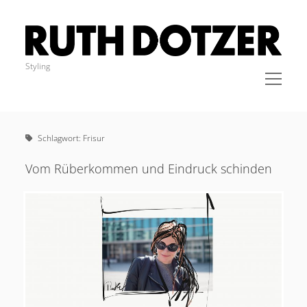
Ruth
Dotzer
Styling
open
menu
Sidebar
IMPRESSUM
STYLING
Schlagwort:
Frisur
KLEIDER
COACHING
Vom Rüberkommen und Eindruck schinden
BLOG
KONTAKT
Cookie-Richtlinie (EU)
instagram