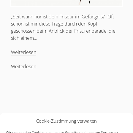
„Seit wann nur ist dein Friseur im Gefängnis?“ Oft
schon ist mir diese Frage durch den Kopf
geschossen beim Anblick der Frisurenparade, die
sich einem…
Vom
Weiterlesen
Rüberkommen
und
Vom
Weiterlesen
Eindruck
Rüberkommen
schinden
und
Eindruck
schinden
Cookie-Zustimmung verwalten
Wir verwenden Cookies, um unsere Website und unseren Service zu