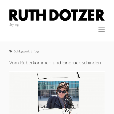
Ruth
Dotzer
Styling
open
menu
Sidebar
IMPRESSUM
STYLING
Schlagwort:
Erfolg
KLEIDER
COACHING
Vom Rüberkommen und Eindruck schinden
BLOG
KONTAKT
Cookie-Richtlinie (EU)
instagram