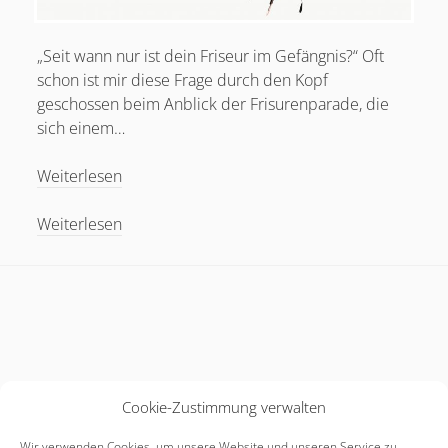
„Seit wann nur ist dein Friseur im Gefängnis?“ Oft
schon ist mir diese Frage durch den Kopf
geschossen beim Anblick der Frisurenparade, die
sich einem…
Vom
Weiterlesen
Rüberkommen
und
Vom
Weiterlesen
Eindruck
Rüberkommen
schinden
und
Eindruck
schinden
Cookie-Zustimmung verwalten
Wir verwenden Cookies, um unsere Website und unseren Service zu